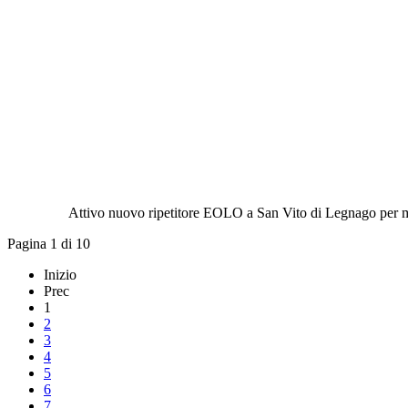
Attivo nuovo ripetitore EOLO a San Vito di Legnago per mi
Pagina 1 di 10
Inizio
Prec
1
2
3
4
5
6
7