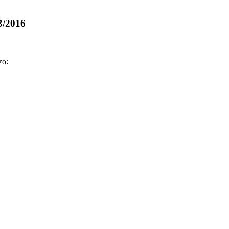
/2016
zo: