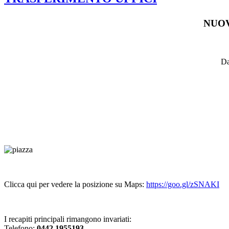
NUOV
Da
Clicca qui per vedere la posizione su Maps:
https://goo.gl/zSNAKI
I recapiti principali rimangono invariati:
Telefono:
0442.1955193