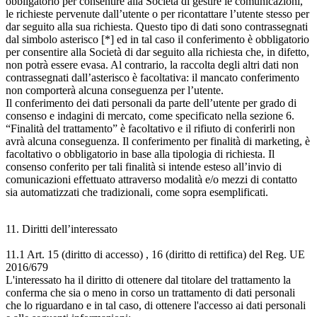
obbligatorio per consentire alla Società di gestire le comunicazioni,
le richieste pervenute dall’utente o per ricontattare l’utente stesso per
dar seguito alla sua richiesta. Questo tipo di dati sono contrassegnati
dal simbolo asterisco [*] ed in tal caso il conferimento è obbligatorio
per consentire alla Società di dar seguito alla richiesta che, in difetto,
non potrà essere evasa. Al contrario, la raccolta degli altri dati non
contrassegnati dall’asterisco è facoltativa: il mancato conferimento
non comporterà alcuna conseguenza per l’utente.
Il conferimento dei dati personali da parte dell’utente per grado di
consenso e indagini di mercato, come specificato nella sezione 6.
“Finalità del trattamento” è facoltativo e il rifiuto di conferirli non
avrà alcuna conseguenza. Il conferimento per finalità di marketing, è
facoltativo o obbligatorio in base alla tipologia di richiesta. Il
consenso conferito per tali finalità si intende esteso all’invio di
comunicazioni effettuato attraverso modalità e/o mezzi di contatto
sia automatizzati che tradizionali, come sopra esemplificati.
11. Diritti dell’interessato
11.1 Art. 15 (diritto di accesso) , 16 (diritto di rettifica) del Reg. UE
2016/679
L'interessato ha il diritto di ottenere dal titolare del trattamento la
conferma che sia o meno in corso un trattamento di dati personali
che lo riguardano e in tal caso, di ottenere l'accesso ai dati personali