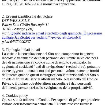
al Reg. UE 2016/679 e alla normativa applicabile.
2. Estremi identificativi del titolare
DSP WEB S.R.L.S.
Piazza Don Cirillo Boscagin 11
37045 Legnago (VR)
mail:
Questo indirizzo email è protetto dagli spambots. È necessario
abilitare JavaScript per vederlo.
">
privacy@dspweb.it
p.iva 04370090237
3. Tipologia di dati trattati
La visita e la consultazione del Sito non comportano in genere
raccolta e trattamento dei dati personali dell’utente salvo che per i
dati di navigazione e i cookie come di seguito specificato. In
aggiunta ai cosiddetti “dati di navigazione” (vedasi oltre), potranno
essere oggetto di trattamento dati personali volontariamente forniti
dall’utente quando questi interagisce con le funzionalità del Sito o
chiede di fruire dei servizi offerti sul Sito. Nel rispetto del Codice
Privacy, il titolare potrebbe altresì raccogliere i dati personali
dell’utente presso terzi nello svolgimento della propria attività.
4. Cookies policy
Questa sito fa utilizzo di Cookie. Per saperne di più e per prendere
visione dell’informativa dettagliata, l’Utente può consultare la