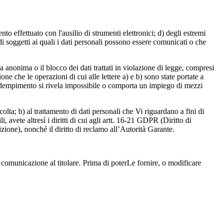
ento effettuato con l'ausilio di strumenti elettronici; d) degli estremi
 di soggetti ai quali i dati personali possono essere comunicati o che
a anonima o il blocco dei dati trattati in violazione di legge, compresi
ione che le operazioni di cui alle lettere a) e b) sono state portate a
le adempimento si rivela impossibile o comporta un impiego di mezzi
colta; b) al trattamento di dati personali che Vi riguardano a fini di
avete altresì i diritti di cui agli artt. 16-21 GDPR (Diritto di
posizione), nonché il diritto di reclamo all’Autorità Garante.
a comunicazione al titolare. Prima di poterLe fornire, o modificare