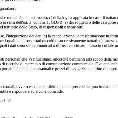
riguardano;
lità e modalità del trattamento; c) della logica applicata in caso di trattam
ato ai sensi dell'art. 3, comma 1, GDPR; e) dei soggetti o delle categorie
territorio dello Stato, di responsabili o incaricati;
se, l'integrazione dei dati; b) la cancellazione, la trasformazione in form
 i quali i dati sono stati raccolti o successivamente trattati; c) l'attestaz
uali i dati sono stati comunicati o diffusi, eccettuato il caso in cui ta
 dati personali che Vi riguardano, ancorché pertinenti allo scopo della rac
o di ricerche di mercato o di comunicazione commerciale. Ove applicabili, 
 alla portabilità dei dati contrattuali e grezzi di navigazione, diritto di op
rsonali, ovvero esercitare i diritti di cui al precedente, può inviare un
dentità e rispondere ad alcune domande.
odalità: