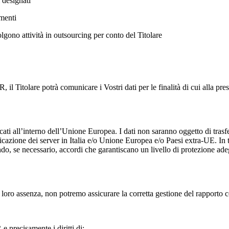
i designati
amenti
olgono attività in outsourcing per conto del Titolare
il Titolare potrà comunicare i Vostri dati per le finalità di cui alla pr
cati all’interno dell’Unione Europea. I dati non saranno oggetto di tras
bicazione dei server in Italia e/o Unione Europea e/o Paesi extra-UE. In tal
ndo, se necessario, accordi che garantiscano un livello di protezione adeg
 In loro assenza, non potremo assicurare la corretta gestione del rapporto c
 e precisamente i diritti di: