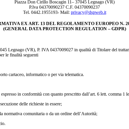
Piazza Don Cirillo Boscagin 11– 37045 Legnago (VR)
P.Iva 04370090237 C.F. 04370090237
Tel. 0442.1955193- Mail:
privacy@dspweb.it
MATIVA EX ART. 13 DEL REGOLAMENTO EUROPEO N. 20
(GENERAL DATA PROTECTION REGULATION – GDPR)
045 Legnago (VR), P. IVA 0437009027 in qualità di Titolare del trattam
r le finalità seguenti
porto cartaceo, informatico o per via telematica.
o espresso in conformità con quanto prescritto dall’art. 6 lett. comma 1 le
esecuzione delle richieste in essere;
lla normativa comunitaria o da un ordine dell’Autorità;
zio.