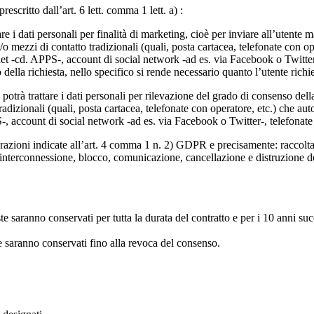
scritto dall’art. 6 lett. comma 1 lett. a) :
attare i dati personali per finalità di marketing, cioè per inviare all’uten
 e/o mezzi di contatto tradizionali (quali, posta cartacea, telefonate con o
let -cd. APPS-, account di social network -ad es. via Facebook o Twitter
 della richiesta, nello specifico si rende necessario quanto l’utente rich
e potrà trattare i dati personali per rilevazione del grado di consenso della
tradizionali (quali, posta cartacea, telefonate con operatore, etc.) che au
-, account di social network -ad es. via Facebook o Twitter-, telefonate
perazioni indicate all’art. 4 comma 1 n. 2) GDPR e precisamente: raccolt
 interconnessione, blocco, comunicazione, cancellazione e distruzione dei
e saranno conservati per tutta la durata del contratto e per i 10 anni succ
 saranno conservati fino alla revoca del consenso.