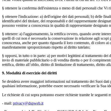
§ ottenere la conferma dell'esistenza o meno di dati personali che Vi 
§ ottenere l'indicazione: a) dell'origine dei dati personali; b) delle fina
identificativi del titolare, dei responsabili e del rappresentante design
possono venirne a conoscenza in qualità di rappresentante designato nel 
§ ottenere: a) l'aggiornamento, la rettifica ovvero, quando avete interes
quelli di cui non è necessaria la conservazione in relazione agli scopi per
conoscenza, anche per quanto riguarda il loro contenuto, di coloro ai q
manifestamente sproporzionato rispetto al diritto tutelato;
§ opporsi, in tutto o in parte: a) per motivi legittimi al trattamento dei
invio di materiale pubblicitario o di vendita diretta o per il compiment
rettifica, diritto all’oblio, diritto di limitazione di trattamento, diritto
9.
Modalità di esercizio dei diritti
Se desidera avere maggiori informazioni sul trattamento dei Suoi dati pe
qualsiasi informazione, potrebbe essere necessario verificare la Sua i
Le richieste di cui sopra potranno essere richieste tramite le seguenti m
- mail:
privacy@dspweb.it