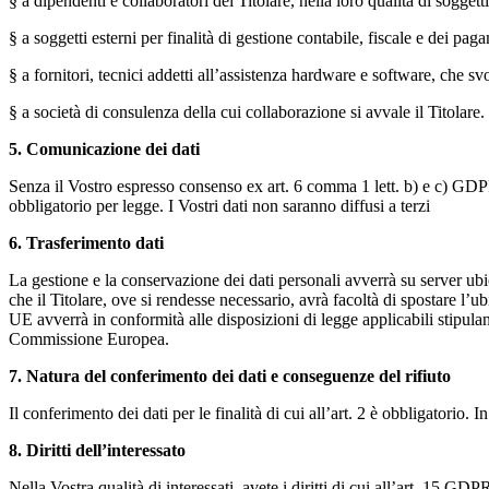
§ a dipendenti e collaboratori del Titolare, nella loro qualità di soggett
§ a soggetti esterni per finalità di gestione contabile, fiscale e dei pag
§ a fornitori, tecnici addetti all’assistenza hardware e software, che sv
§ a società di consulenza della cui collaborazione si avvale il Titolare.
5.
Comunicazione dei dati
Senza il Vostro espresso consenso ex art. 6 comma 1 lett. b) e c) GDPR, 
obbligatorio per legge. I Vostri dati non saranno diffusi a terzi
6.
Trasferimento dati
La gestione e la conservazione dei dati personali avverrà su server ubi
che il Titolare, ove si rendesse necessario, avrà facoltà di spostare l’u
UE avverrà in conformità alle disposizioni di legge applicabili stipula
Commissione Europea.
7.
Natura del conferimento dei dati e conseguenze del rifiuto
Il conferimento dei dati per le finalità di cui all’art. 2 è obbligatorio.
8.
Diritti dell’interessato
Nella Vostra qualità di interessati, avete i diritti di cui all’art. 15 GDPR