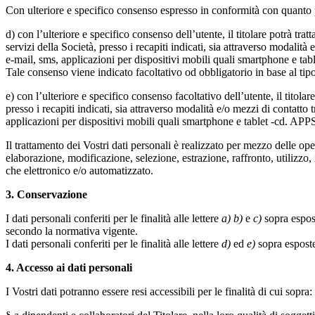
Con ulteriore e specifico consenso espresso in conformità con quanto pre
d) con l’ulteriore e specifico consenso dell’utente, il titolare potrà tr
servizi della Società, presso i recapiti indicati, sia attraverso modalità
e-mail, sms, applicazioni per dispositivi mobili quali smartphone e tab
Tale consenso viene indicato facoltativo od obbligatorio in base al tipo
e) con l’ulteriore e specifico consenso facoltativo dell’utente, il titolar
presso i recapiti indicati, sia attraverso modalità e/o mezzi di contatto 
applicazioni per dispositivi mobili quali smartphone e tablet -cd. APPS
Il trattamento dei Vostri dati personali è realizzato per mezzo delle o
elaborazione, modificazione, selezione, estrazione, raffronto, utilizzo,
che elettronico e/o automatizzato.
3.
Conservazione
I dati personali conferiti per le finalità alle lettere
a)
b)
e
c)
sopra espost
secondo la normativa vigente.
I dati personali conferiti per le finalità alle lettere
d)
ed
e)
sopra esposte
4.
Accesso ai dati personali
I Vostri dati potranno essere resi accessibili per le finalità di cui sopra: