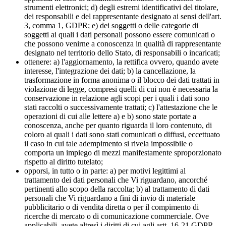
strumenti elettronici; d) degli estremi identificativi del titolare,
dei responsabili e del rappresentante designato ai sensi dell'art.
3, comma 1, GDPR; e) dei soggetti o delle categorie di
soggetti ai quali i dati personali possono essere comunicati o
che possono venirne a conoscenza in qualità di rappresentante
designato nel territorio dello Stato, di responsabili o incaricati;
ottenere: a) l'aggiornamento, la rettifica ovvero, quando avete
interesse, l'integrazione dei dati; b) la cancellazione, la
trasformazione in forma anonima o il blocco dei dati trattati in
violazione di legge, compresi quelli di cui non è necessaria la
conservazione in relazione agli scopi per i quali i dati sono
stati raccolti o successivamente trattati; c) l'attestazione che le
operazioni di cui alle lettere a) e b) sono state portate a
conoscenza, anche per quanto riguarda il loro contenuto, di
coloro ai quali i dati sono stati comunicati o diffusi, eccettuato
il caso in cui tale adempimento si rivela impossibile o
comporta un impiego di mezzi manifestamente sproporzionato
rispetto al diritto tutelato;
opporsi, in tutto o in parte: a) per motivi legittimi al
trattamento dei dati personali che Vi riguardano, ancorché
pertinenti allo scopo della raccolta; b) al trattamento di dati
personali che Vi riguardano a fini di invio di materiale
pubblicitario o di vendita diretta o per il compimento di
ricerche di mercato o di comunicazione commerciale. Ove
applicabili, avete altresì i diritti di cui agli artt. 16-21 GDPR